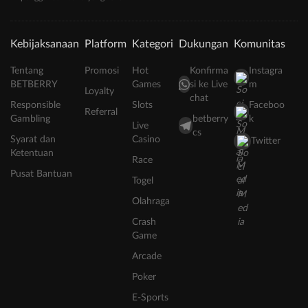
Kebijaksanaan
Platform
Kategori
Dukungan
Komunitas
Tentang
Promosi
Hot
Konfirma
Instagra
BETBERRY
Games
si ke Live
m
Loyalty
chat
Responsible
Slots
Faceboo
Referral
Gambling
betberry
k
Live
cs
Syarat dan
Casino
Twitter
Ketentuan
Race
Pusat Bantuan
Togel
Olahraga
Crash
Game
Arcade
Poker
E-Sports