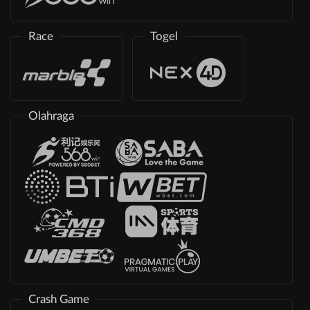
Race
Togel
Olahraga
Crash Game