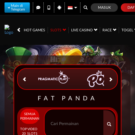
Main di
MASUK
DAF
Telegram
IDR
12,668,115,
HOT GAMES
SLOTS
LIVE CASINO
RACE
TOGEL
FAT PANDA
SEMUA
PERMAINAN
TOP
VIDEO
20
SLOTS