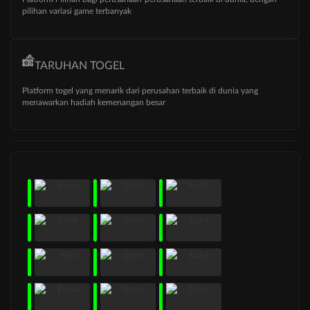
pilihan variasi game terbanyak
TARUHAN TOGEL
Platform togel yang menarik dari perusahan terbaik di dunia yang
menawarkan hadiah kemenangan besar