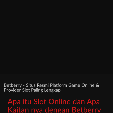
Betberry - Situs Resmi Platform Game Online &
Provider Slot Paling Lengkap
Apa itu Slot Online dan Apa
Kaitan nya dengan Betberry