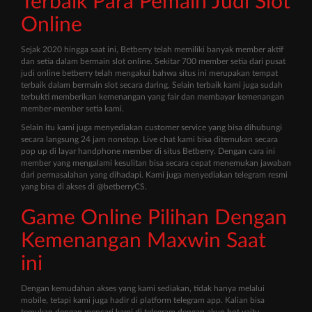
Terbaik Para Pemain Judi Slot
Online
Sejak 2020 hingga saat ini, Betberry telah memiliki banyak member aktif
dan setia dalam bermain slot online. Sekitar 700 member setia dari pusat
judi online betberry telah mengakui bahwa situs ini merupakan tempat
terbaik dalam bermain slot secara daring. Selain terbaik kami juga sudah
terbukti memberikan kemenangan yang fair dan membayar kemenangan
member-member setia kami.
Selain itu kami juga menyediakan customer service yang bisa dihubungi
secara langsung 24 jam nonstop. Live chat kami bisa ditemukan secara
pop up di layar handphone member di situs Betberry. Dengan cara ini
member yang mengalami kesulitan bisa secara cepat menemukan jawaban
dari permasalahan yang dihadapi. Kami juga menyediakan telegram resmi
yang bisa di akses di @betberryCS.
Game Online Pilihan Dengan
Kemenangan Maxwin Saat
ini
Dengan kemudahan akses yang kami sediakan, tidak hanya melalui
mobile, tetapi kami juga hadir di platform telegram app. Kalian bisa