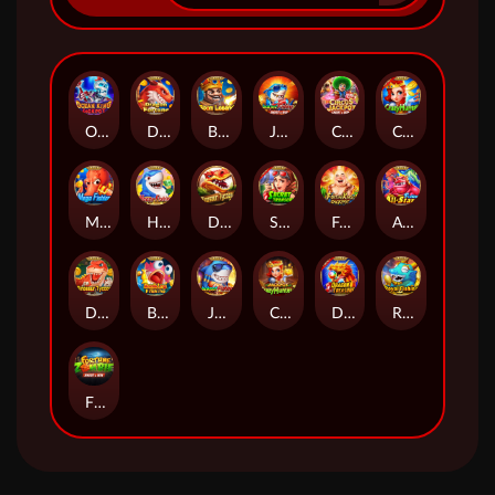
Ocean King Jackpot
Dragon Fortune
Boom Legend
Jackpot Fishing 2
Circus Jackpot
Crazy Hunter
Mega Fishing
Happy Fishing
Dinosaur Tycoon II
Secret Treasure
Fortune King Jackpot
All-star Fishing
Dinosaur Tycoon
Bombing Fishing
Jackpot Fishing
Crazy Hunter 2
Dragon Treasure
Royal Fishing
FORTUNE ZOMBIE