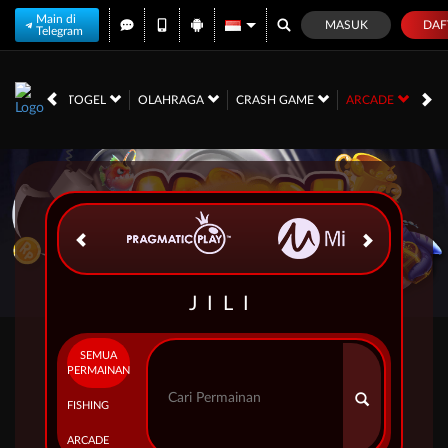
Main di
MASUK
DAF
Telegram
RACE
TOGEL
OLAHRAGA
CRASH GAME
ARCADE
PO
JILI
SEMUA
PERMAINAN
FISHING
ARCADE