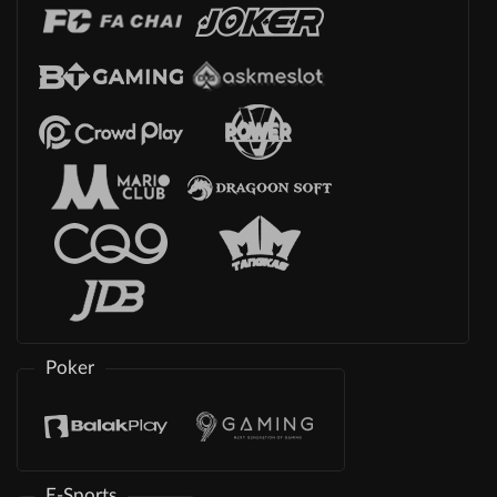
Poker
E-Sports