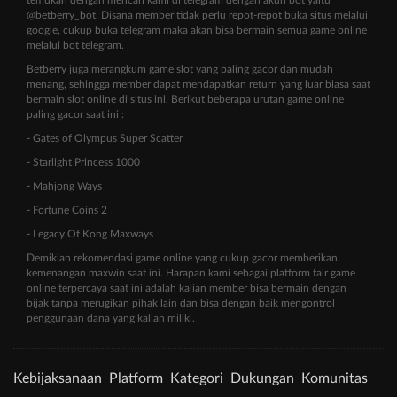
temukan dengan mencari kami di telegram dengan akun bot yaitu
@betberry_bot. Disana member tidak perlu repot-repot buka situs melalui
google, cukup buka telegram maka akan bisa bermain semua game online
melalui bot telegram.
Betberry juga merangkum game slot yang paling gacor dan mudah
menang, sehingga member dapat mendapatkan return yang luar biasa saat
bermain slot online di situs ini. Berikut beberapa urutan game online
paling gacor saat ini :
- Gates of Olympus Super Scatter
- Starlight Princess 1000
- Mahjong Ways
- Fortune Coins 2
- Legacy Of Kong Maxways
Demikian rekomendasi game online yang cukup gacor memberikan
kemenangan maxwin saat ini. Harapan kami sebagai platform fair game
online terpercaya saat ini adalah kalian member bisa bermain dengan
bijak tanpa merugikan pihak lain dan bisa dengan baik mengontrol
penggunaan dana yang kalian miliki.
Kebijaksanaan
Platform
Kategori
Dukungan
Komunitas