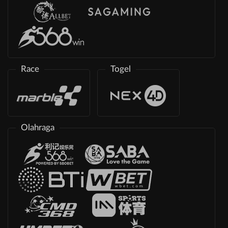
Race
Togel
Olahraga