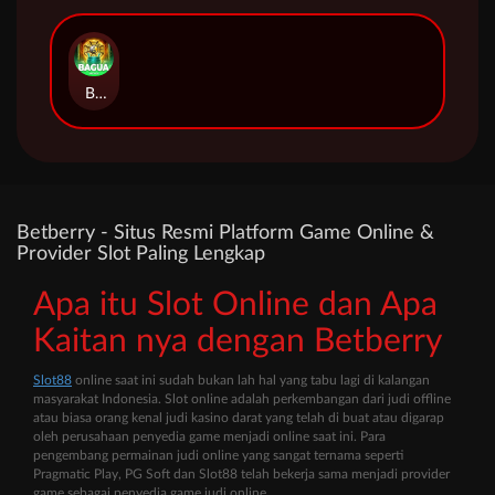
Bagua
Betberry - Situs Resmi Platform Game Online &
Provider Slot Paling Lengkap
Apa itu Slot Online dan Apa
Kaitan nya dengan Betberry
Slot88
online saat ini sudah bukan lah hal yang tabu lagi di kalangan
masyarakat Indonesia. Slot online adalah perkembangan dari judi offline
atau biasa orang kenal judi kasino darat yang telah di buat atau digarap
oleh perusahaan penyedia game menjadi online saat ini. Para
pengembang permainan judi online yang sangat ternama seperti
Pragmatic Play, PG Soft dan Slot88 telah bekerja sama menjadi provider
game sebagai penyedia game judi online.