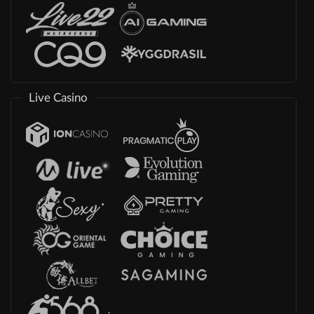
Live Casino