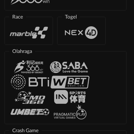
Race
Togel
Olahraga
Crash Game