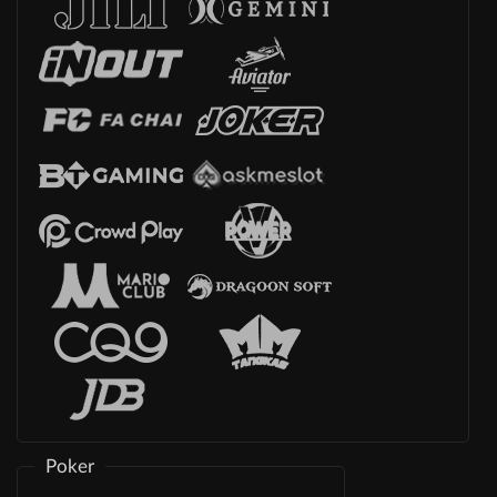
Poker