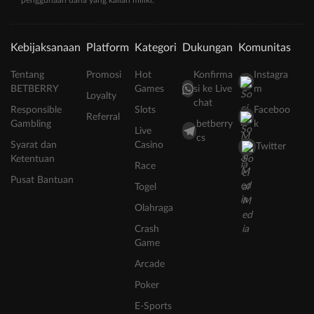
Kebijaksanaan
Platform
Kategori
Dukungan
Komunitas
Tentang
Promosi
Hot
Konfirma
Instagra
BETBERRY
Games
si ke Live
m
Loyalty
chat
Responsible
Slots
Faceboo
Referral
Gambling
betberry
k
Live
cs
Syarat dan
Casino
Twitter
Ketentuan
Race
Pusat Bantuan
Togel
Olahraga
Crash
Game
Arcade
Poker
E-Sports