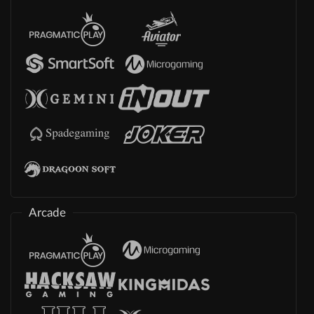
Arcade