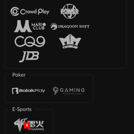
Poker
E-Sports
X