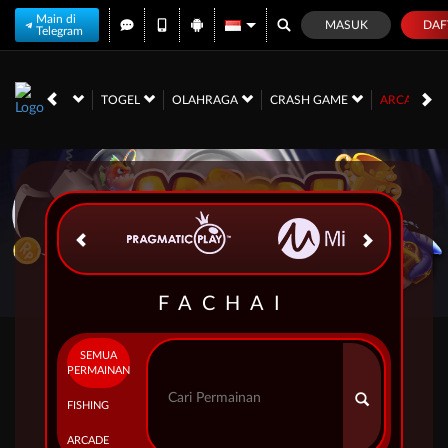
Main di
MASUK
DAF
Telegram
NO
RACE
TOGEL
OLAHRAGA
CRASH GAME
ARCADE
FACHAI
SEMUA
PERMAINAN
FISHING
ARCADE