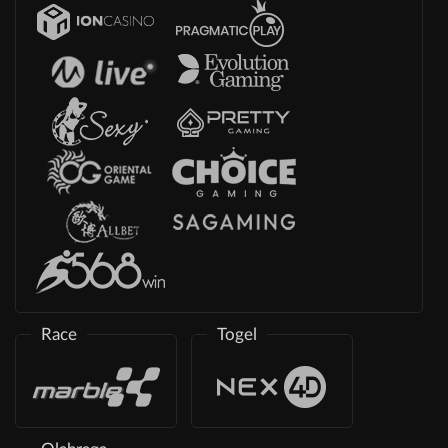
Race
Togel