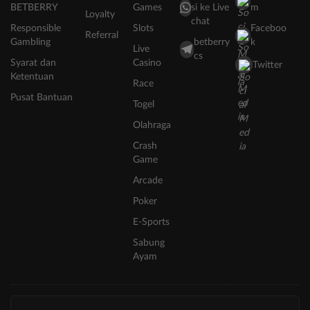
BETBERRY
Games
si ke Live
m
Loyalty
chat
Responsible
Slots
Faceboo
Referral
Gambling
betberry
k
Live
cs
Syarat dan
Casino
Twitter
Ketentuan
Race
Pusat Bantuan
Togel
Olahraga
Crash
Game
Arcade
Poker
E-Sports
Sabung
Ayam