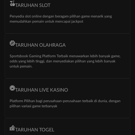
TARUHAN SLOT
Penyedia slot online dengan beragam pilihan game menarik yang
memudahkan pemain untuk mencapai jackpot
TARUHAN OLAHRAGA
Sportsbook Gaming Platform Terbaik menawarkan lebih banyak game,
odds yang lebih tinggi, dan menyediakan pilihan yang lebih banyak
untuk pemain.
TARUHAN LIVE KASINO
Platform Pilihan bagi perusahaan-perusahaan terbaik di dunia, dengan
pilihan variasi game terbanyak
TARUHAN TOGEL