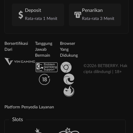
Deposit
Penarikan
Rata-rata 1 Menit
Rata-rata 3 Menit
Bersertifikasi
Tanggung
Browser
Dari
Jawab
Yang
Bermain
Didukung
©2026 BETBERRY. Hak
cipta dilindungi | 18+
Platform Penyedia Layanan
Slots