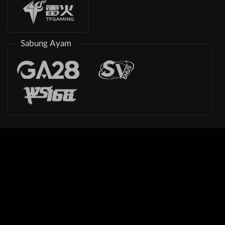
Sabung Ayam