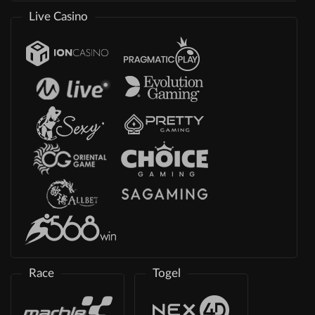
Live Casino
Race
Togel