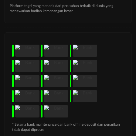
Platform togel yang menarik dari perusahan terbaik di dunia yang
menawarkan hadiah kemenangan besar
* Selama bank maintenance dan bank offline deposit dan penarikan
tidak dapat diproses