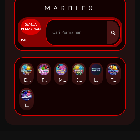
MARBLEX
SEMUA
PERMAINAN
RACE
Dragon Tiger
Tomorrow land
Marble Run
Super PK
Infinity Castle
Tokyo Drift Nitro
Tokyo Drift