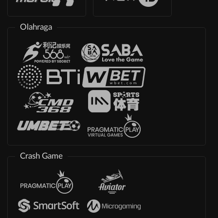
Olahraga
Crash Game