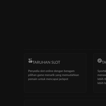
TARUHAN SLOT
T
Penyedia slot online dengan beragam
Sports
pilihan game menarik yang memudahkan
menawa
pemain untuk mencapai jackpot
lebih 
lebih 