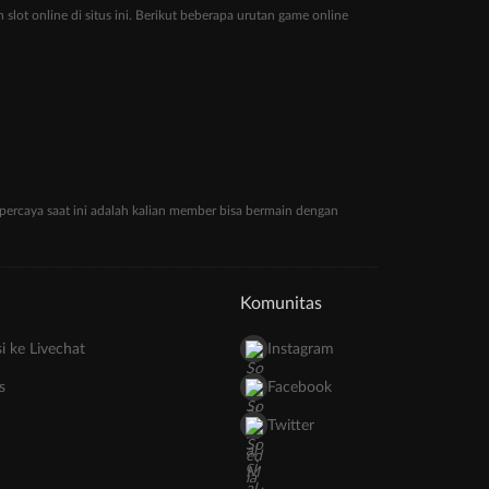
ot online di situs ini. Berikut beberapa urutan game online
ercaya saat ini adalah kalian member bisa bermain dengan
Komunitas
i ke Livechat
Instagram
s
Facebook
Twitter