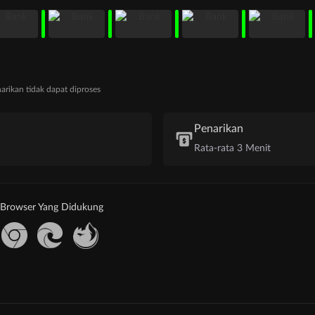
arikan tidak dapat diproses
Penarikan
Rata-rata 3 Menit
Browser Yang Didukung