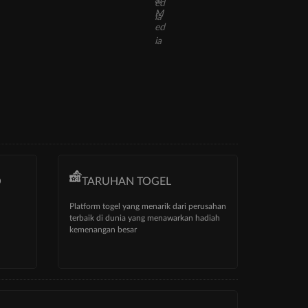
O
TARUHAN TOGEL
Platform togel yang menarik dari perusahan
terbaik di dunia yang menawarkan hadiah
kemenangan besar