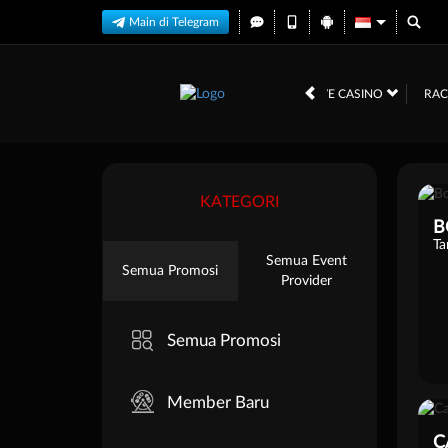
Main di Telegram
HOT GAMES
SLOTS
LIVE CASINO
RA
KATEGORI
B
Ta
Semua Event
Semua Promosi
Provider
Semua Promosi
Member Baru
C