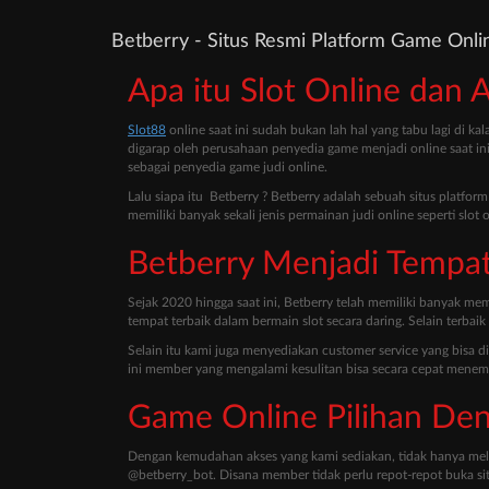
Betberry - Situs Resmi Platform Game Onlin
Apa itu Slot Online dan 
Slot88
online saat ini sudah bukan lah hal yang tabu lagi di ka
digarap oleh perusahaan penyedia game menjadi online saat in
sebagai penyedia game judi online.
Lalu siapa itu Betberry ? Betberry adalah sebuah situs platf
memiliki banyak sekali jenis permainan judi online seperti slot o
Betberry Menjadi Tempat
Sejak 2020 hingga saat ini, Betberry telah memiliki banyak mem
tempat terbaik dalam bermain slot secara daring. Selain ter
Selain itu kami juga menyediakan customer service yang bisa 
ini member yang mengalami kesulitan bisa secara cepat menem
Game Online Pilihan De
Dengan kemudahan akses yang kami sediakan, tidak hanya melal
@betberry_bot. Disana member tidak perlu repot-repot buka si