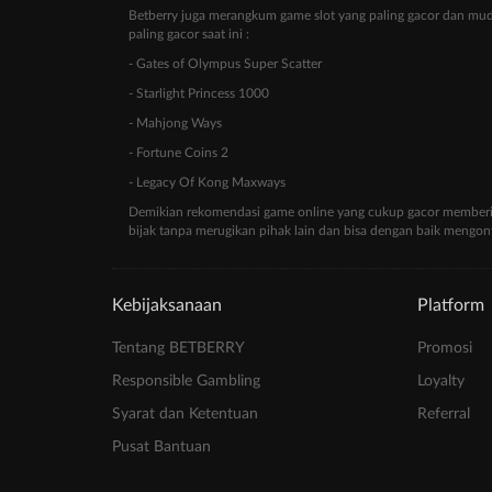
Betberry juga merangkum game slot yang paling gacor dan muda
paling gacor saat ini :
- Gates of Olympus Super Scatter
- Starlight Princess 1000
- Mahjong Ways
- Fortune Coins 2
- Legacy Of Kong Maxways
Demikian rekomendasi game online yang cukup gacor memberika
bijak tanpa merugikan pihak lain dan bisa dengan baik mengont
Kebijaksanaan
Platform
Tentang BETBERRY
Promosi
Responsible Gambling
Loyalty
Syarat dan Ketentuan
Referral
Pusat Bantuan