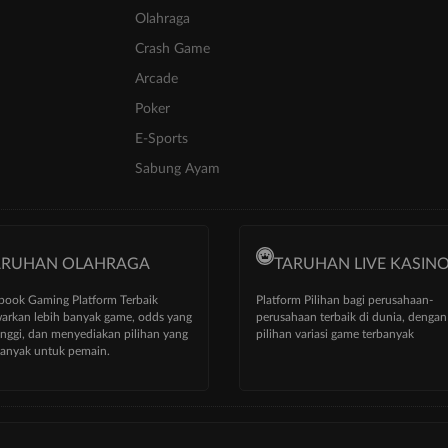
Olahraga
Crash Game
Arcade
Poker
E-Sports
Sabung Ayam
ARUHAN OLAHRAGA
TARUHAN LIVE KASIN
book Gaming Platform Terbaik
Platform Pilihan bagi perusahaan-
rkan lebih banyak game, odds yang
perusahaan terbaik di dunia, dengan
tinggi, dan menyediakan pilihan yang
pilihan variasi game terbanyak
banyak untuk pemain.