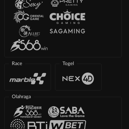
Race
Togel
Olahraga