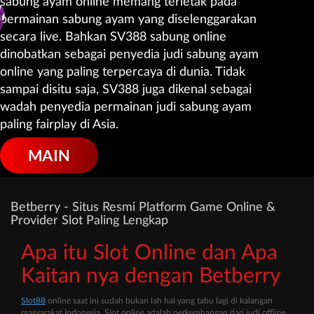
sabung ayam online memang terletak pada
permainan sabung ayam yang diselenggarakan
secara live. Bahkan SV388 sabung online
dinobatkan sebagai penyedia judi sabung ayam
online yang paling terpercaya di dunia. Tidak
sampai disitu saja, SV388 juga dikenal sebagai
wadah penyedia permainan judi sabung ayam
paling fairplay di Asia.
MAIN
Betberry - Situs Resmi Platform Game Online &
Provider Slot Paling Lengkap
Apa itu Slot Online dan Apa
Kaitan nya dengan Betberry
Slot88
online saat ini sudah bukan lah hal yang tabu lagi di kalangan
masyarakat Indonesia. Slot online adalah perkembangan dari judi offline