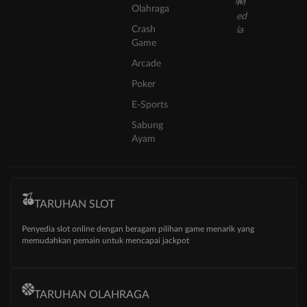
Olahraga
Crash
Game
Arcade
Poker
E-Sports
Sabung
Ayam
TARUHAN SLOT
Penyedia slot online dengan beragam pilihan game menarik yang
memudahkan pemain untuk mencapai jackpot
TARUHAN OLAHRAGA