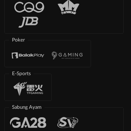
Poker
E-Sports
Sabung Ayam