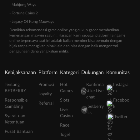
- Mahjong Ways
- Fortune Coins 2
- Legacy Of Kong Maxways
Demikian rekomendasi game online yang cukup gacor memberikan
kemenangan maxwin saat ini. Harapan kami sebagai platform fair game
online terpercaya saat ini adalah kalian member bisa bermain dengan
bijak tanpa merugikan pihak lain dan bisa dengan baik mengontrol
penggunaan dana yang kalian miliki.
Kebijaksanaan
Platform
Kategori
Dukungan
Komunitas
Tentang
Promosi
Hot
Konfirma
Instagra
BETBERRY
Games
si ke Live
m
Loyalty
chat
Responsible
Slots
Faceboo
Referral
Gambling
betberry
k
Live
cs
Syarat dan
Casino
Twitter
Ketentuan
Race
Pusat Bantuan
Togel