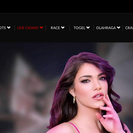
OTS
LIVE CASINO
RACE
TOGEL
OLAHRAGA
CRA