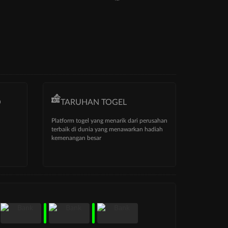
O
TARUHAN TOGEL
Platform togel yang menarik dari perusahan
terbaik di dunia yang menawarkan hadiah
kemenangan besar