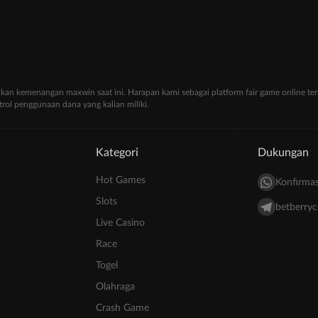
n kemenangan maxwin saat ini. Harapan kami sebagai platform fair game online terp
rol penggunaan dana yang kalian miliki.
Kategori
Dukungan
Hot Games
Konfirmas
Slots
betberryc
Live Casino
Race
Togel
Olahraga
Crash Game