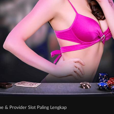
e & Provider Slot Paling Lengkap