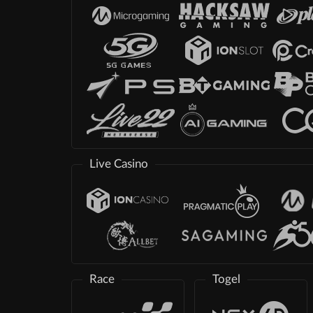
Live Casino
Race
Togel