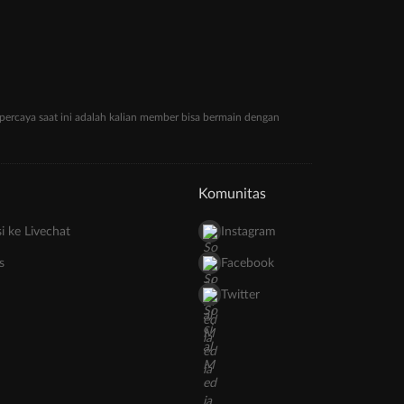
ercaya saat ini adalah kalian member bisa bermain dengan
Komunitas
i ke Livechat
Instagram
s
Facebook
Twitter