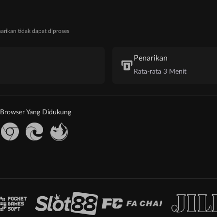
arikan tidak dapat diproses
Penarikan
Rata-rata 3 Menit
Browser Yang Didukung